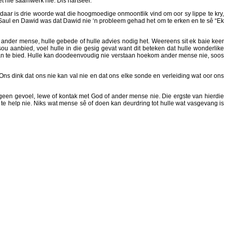
et nie saamwerk nie. Dis hartseer.
aar is drie woorde wat die hoogmoedige onmoontlik vind om oor sy lippe te kry,
en Saul en Dawid was dat Dawid nie ‘n probleem gehad het om te erken en te sê “Ek
 ander mense, hulle gebede of hulle advies nodig het. Weereens sit ek baie keer
ou aanbied, voel hulle in die gesig gevat want dit beteken dat hulle wonderlike
od aan te bied. Hulle kan doodeenvoudig nie verstaan hoekom ander mense nie, soos
ns dink dat ons nie kan val nie en dat ons elke sonde en verleiding wat oor ons
 geen gevoel, lewe of kontak met God of ander mense nie. Die ergste van hierdie
 te help nie. Niks wat mense sê of doen kan deurdring tot hulle wat vasgevang is