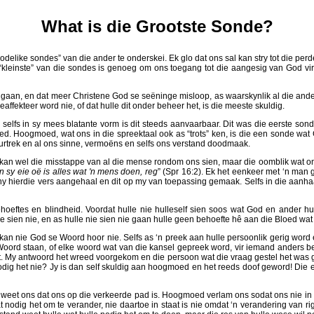
What is die Grootste Sonde?
like sondes” van die ander te onderskei. Ek glo dat ons sal kan stry tot die perde ho
e “kleinste” van die sondes is genoeg om ons toegang tot die aangesig van God vir
gaan, en dat meer Christene God se seëninge misloop, as waarskynlik al die ander
affekteer word nie, of dat hulle dit onder beheer het, is die meeste skuldig.
elfs in sy mees blatante vorm is dit steeds aanvaarbaar. Dit was die eerste sonde
d. Hoogmoed, wat ons in die spreektaal ook as “trots” ken, is die een sonde wat 
eurtrek en al ons sinne, vermoëns en selfs ons verstand doodmaak.
 kan wel die misstappe van al die mense rondom ons sien, maar die oomblik wat on
In sy eie oë is alles wat 'n mens doen, reg
” (Spr 16:2). Ek het eenkeer met ‘n man 
y hierdie vers aangehaal en dit op my van toepassing gemaak. Selfs in die aanhaal
hoeftes en blindheid. Voordat hulle nie hulleself sien soos wat God en ander hul
 sien nie, en as hulle nie sien nie gaan hulle geen behoefte hê aan die Bloed wat h
an nie God se Woord hoor nie. Selfs as ‘n preek aan hulle persoonlik gerig word 
 Woord staan, of elke woord wat van die kansel gepreek word, vir iemand anders b
t. My antwoord het wreed voorgekom en die persoon wat die vraag gestel het was gesk
nodig het nie? Jy is dan self skuldig aan hoogmoed en het reeds doof geword! Die en
eet ons dat ons op die verkeerde pad is. Hoogmoed verlam ons sodat ons nie in sta
 nodig het om te verander, nie daartoe in staat is nie omdat ‘n verandering van 