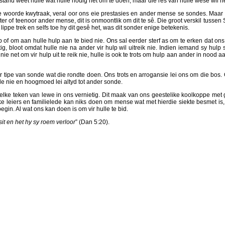
verstand weet hulle wat hulle nodig het om te doen, maar die res van hulle wese wil n
woorde kwytraak, veral oor ons eie prestasies en ander mense se sondes. Maar d
iter of teenoor ander mense, dit is onmoontlik om dit te sê. Die groot verskil tuss
ppe trek en selfs toe hy dit gesê het, was dit sonder enige betekenis.
of om aan hulle hulp aan te bied nie. Ons sal eerder sterf as om te erken dat ons
 bloot omdat hulle nie na ander vir hulp wil uitreik nie. Indien iemand sy hulp s
nie net om vir hulp uit te reik nie, hulle is ook te trots om hulp aan ander in no
pe van sonde wat die rondte doen. Ons trots en arrogansie lei ons om die bos. O
 nie en hoogmoed lei altyd tot ander sonde.
elke teken van lewe in ons vernietig. Dit maak van ons geestelike koolkoppe met
ke leiers en familielede kan niks doen om mense wat met hierdie siekte besmet is,
gin. Al wat ons kan doen is om vir hulle te bid.
t en het hy sy roem verloor
” (Dan 5:20).