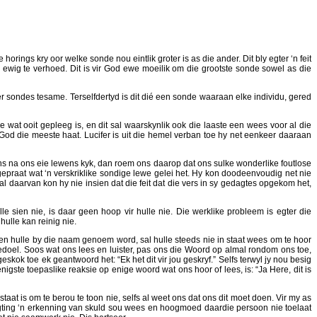
rings kry oor welke sonde nou eintlik groter is as die ander. Dit bly egter ‘n feit
 ewig te verhoed. Dit is vir God ewe moeilik om die grootste sonde sowel as die
 sondes tesame. Terselfdertyd is dit dié een sonde waaraan elke individu, gered
 wat ooit gepleeg is, en dit sal waarskynlik ook die laaste een wees voor al die
God die meeste haat. Lucifer is uit die hemel verban toe hy net eenkeer daaraan
s na ons eie lewens kyk, dan roem ons daarop dat ons sulke wonderlike foutlose
gepraat wat ‘n verskriklike sondige lewe gelei het. Hy kon doodeenvoudig net nie
 daarvan kon hy nie insien dat die feit dat die vers in sy gedagtes opgekom het,
le sien nie, is daar geen hoop vir hulle nie. Die werklike probleem is egter die
ulle kan reinig nie.
en hulle by die naam genoem word, sal hulle steeds nie in staat wees om te hoor
edoel. Soos wat ons lees en luister, pas ons die Woord op almal rondom ons toe,
ok toe ek geantwoord het: “Ek het dit vir jou geskryf.” Selfs terwyl jy nou besig
igste toepaslike reaksie op enige woord wat ons hoor of lees, is: “Ja Here, dit is
at is om te berou te toon nie, selfs al weet ons dat ons dit moet doen. Vir my as
rigting ‘n erkenning van skuld sou wees en hoogmoed daardie persoon nie toelaat