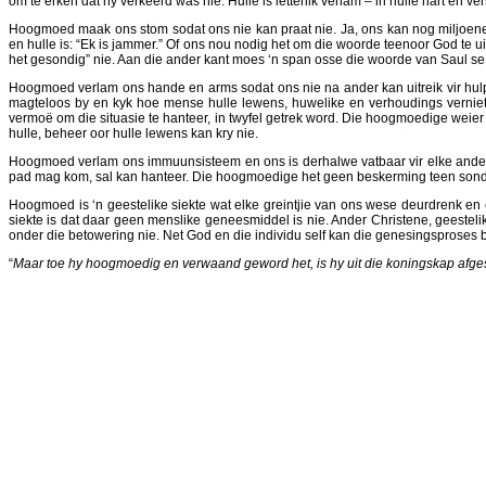
om te erken dat hy verkeerd was nie. Hulle is letterlik verlam – in hulle hart en 
Hoogmoed maak ons stom sodat ons nie kan praat nie. Ja, ons kan nog miljoene 
en hulle is: “Ek is jammer.” Of ons nou nodig het om die woorde teenoor God te u
het gesondig” nie. Aan die ander kant moes ‘n span osse die woorde van Saul se li
Hoogmoed verlam ons hande en arms sodat ons nie na ander kan uitreik vir hulp 
magteloos by en kyk hoe mense hulle lewens, huwelike en verhoudings vernietig,
vermoë om die situasie te hanteer, in twyfel getrek word. Die hoogmoedige weier 
hulle, beheer oor hulle lewens kan kry nie.
Hoogmoed verlam ons immuunsisteem en ons is derhalwe vatbaar vir elke ander ti
pad mag kom, sal kan hanteer. Die hoogmoedige het geen beskerming teen sonde
Hoogmoed is ‘n geestelike siekte wat elke greintjie van ons wese deurdrenk en 
siekte is dat daar geen menslike geneesmiddel is nie. Ander Christene, geesteli
onder die betowering nie. Net God en die individu self kan die genesingsproses be
“
Maar toe hy hoogmoedig en verwaand geword het, is hy uit die koningskap afgesi