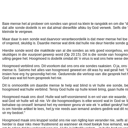
Baie mense het al probeer om sondes van groot na klein te rangskik en om die “dode
dat alle sonde dodelik is en dat almal dieselfde afsku by God verwek. Selfs di
kleinste te vergewe.
Maar daar is een sonde wat daarvoor verantwoordelik is dat meer mense hel toe 
of ongered, skuldig is. Daardie mense wat dink dat hulle nie deur hierdie sonde ge
Hierdie sonde word die maklikste van al die sondes as iets goed voorgehou, en s
skuldiges in die vuurpoel gewerp word (Op 20:15). Dit is die sonde van hoogmoe
uiting gegee het. Hoogmoed is dodelik omdat dit ‘n virus is wat ons hele wese d
Hoogmoed verblind ons. Dit voorkom dat ons ons eie sondes raaksien. O ja, ons
mense is. Salomo het alles van hoogmoed geweet en dit was hy wat gesê het: “
insien hoe erg hy gesondig het nie. Gedurende die verloop van die gesprek het h
God was wat tot hom gespreek het nie.
Dit is onmoontlik om daardie mense te help wat blind is vir hulle eie sonde, be
hoogmoed wat hulle verblind. Tensy God hulle op hulle knieë bring, gaan hulle nie
Hoogmoed maak ons doof. Hulle wat self-voorsienend is en vol van eie waarde, k
wat God vir hulle wil sê nie. Vir die hoogmoediges is elke woord wat in God se
behalwe op onsself. Iemand het my eenkeer gevra vir wie ek ‘n artikel geskryf he
is om hierdie artikel te lees, het jy nie reeds aan iemand anders gedink wat dit 
vir my bedoel.”
Hoogmoed maak ons kruppel sodat ons nie van rigting kan verander nie, selfs al w
herder is daar niks meer frustrerend as wanneer ek moet toekyk hoe iemand, wat