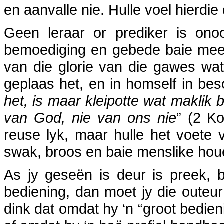
en aanvalle nie. Hulle voel hierdie
Geen leraar or prediker is onoo
bemoediging en gebede baie meer
van die glorie van die gawes wa
geplaas het, en in homself in bes
het, is maar kleipotte wat maklik 
van God, nie van ons nie
” (2 Ko
reuse lyk, maar hulle het voete
swak, broos en baie menslike hou
As jy geseën is deur is preek,
bediening, dan moet jy die outeur
dink dat omdat hy ‘n “groot bedien