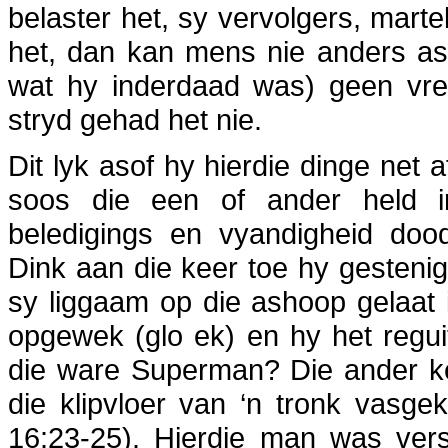
belaster het, sy vervolgers, marte
het, dan kan mens nie anders as 
wat hy inderdaad was) geen vres
stryd gehad het nie.
Dit lyk asof hy hierdie dinge net
soos die een of ander held in 
beledigings en vyandigheid do
Dink aan die keer toe hy gestenig
sy liggaam op die ashoop gelaat
opgewek (glo ek) en hy het reguit
die ware Superman? Die ander ke
die klipvloer van ‘n tronk vasge
16:23-25). Hierdie man was ver