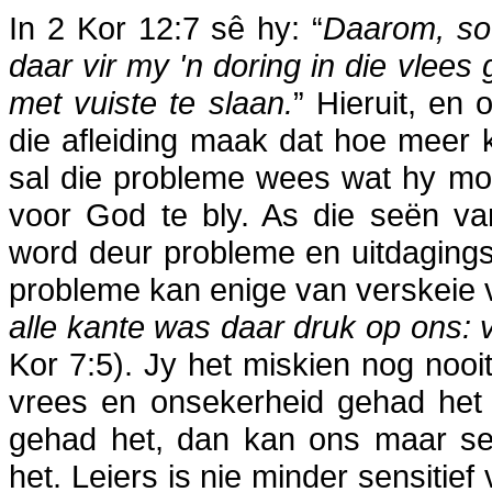
In 2 Kor 12:7 sê hy: “
Daarom, so
daar vir my 'n doring in die vle
met vuiste te slaan.
” Hieruit, en
die afleiding maak dat hoe meer 
sal die probleme wees wat hy mo
voor God te bly. As die seën va
word deur probleme en uitdagings 
probleme kan enige van verskeie 
alle kante was daar druk op ons: 
Kor 7:5). Jy het miskien nog nooi
vrees en onsekerheid gehad het 
gehad het, dan kan ons maar sek
het. Leiers is nie minder sensitie