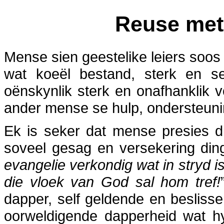
Reuse met 
Mense sien geestelike leiers soos 
wat koeël bestand, sterk en se
oënskynlik sterk en onafhanklik 
ander mense se hulp, ondersteunin
Ek is seker dat mense presies d
soveel gesag en versekering din
evangelie verkondig wat in stryd is
die vloek van God sal hom tref!
dapper, self geldende en besliss
oorweldigende dapperheid wat 