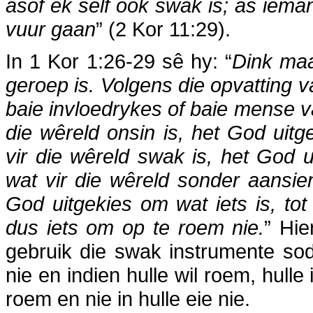
asof ek self ook swak is; as iema
vuur gaan
” (2 Kor 11:29).
In 1 Kor 1:26-29 sê hy: “
Dink maar
geroep is. Volgens die opvatting 
baie invloedrykes of baie mense va
die wêreld onsin is, het God uit
vir die wêreld swak is, het God 
wat vir die wêreld sonder aansien 
God uitgekies om wat iets is, tot
dus iets om op te roem nie.
” Hie
gebruik die swak instrumente sod
nie en indien hulle wil roem, hulle
roem en nie in hulle eie nie.