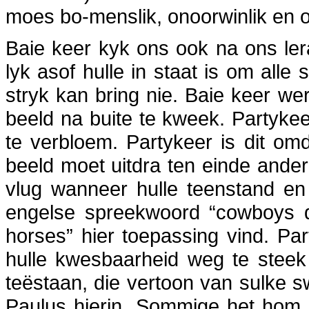
moes bo-menslik, onoorwinlik en 
Baie keer kyk ons ook na ons ler
lyk asof hulle in staat is om alle 
stryk kan bring nie. Baie keer 
beeld na buite te kweek. Partykeer
te verbloem. Partykeer is dit omda
beeld moet uitdra ten einde ande
vlug wanneer hulle teenstand en 
engelse spreekwoord “cowboys don
horses” hier toepassing vind. Par
hulle kwesbaarheid weg te steek
teëstaan, die vertoon van sulke sw
Paulus hierin. Sommige het hom b