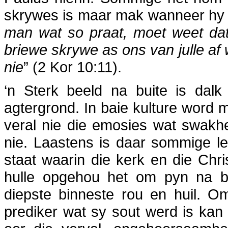
skrywes is maar mak wanneer hy i
man wat so praat, moet weet dat
briewe skrywe as ons van julle af 
nie
” (2 Kor 10:11).
‘n Sterk beeld na buite is dalk
agtergrond. In baie kulture word 
veral nie die emosies wat swakh
nie. Laastens is daar sommige le
staat waarin die kerk en die Chri
hulle opgehou het om pyn na bu
diepste binneste rou en huil. O
prediker wat sy sout werd is ka