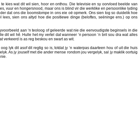
e kies wat dit wil sien, hoor en onthou. Die televisie en sy oorvloed beelde van
, vuur en hongersnood, maar ons is blind vir die werklike en persoonlike lyding
der dat ons die boomstompe in ons eie oë opmerk. Ons sien tog so duidelik hoe
 lees, sien ons altyd hoe die positiewe dinge (beloftes, seëninge ens.) op ons
 byvoorbeeld aan ‘n teoloog of geleerde wat nie die eenvoudigste beginsels in die
le dit wil hê. Hulle het my vertel dat wanneer ‘n persoon ‘n bril sou dra wat alles
wat verkeerd is as reg beskou en swart as wit.
oog lyk dit asof dit regtig so is, totdat jy ‘n waterpas daarteen hou of uit die huis
elyk. As jy jouself met die ander mense rondom jou vergelyk, sal jy maklik oortuig
nie.