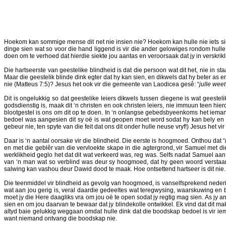
Hoekom kan sommige mense dit net nie insien nie? Hoekom kan hulle nie iets sien 
dinge sien wat so voor die hand liggend is vir die ander gelowiges rondom hulle
doen om te verhoed dat hierdie siekte jou aantas en veroorsaak dat jy in verskrikl
Die hartseerste van geestelike blindheid is dat die persoon wat dit het, nie in st
Maar die geestelik blinde dink egter dat hy kan sien, en dikwels dat hy beter as 
nie (Matteus 7:5)? Jesus het ook vir die gemeente van Laodicea gesê: “
julle weet
Dit is ongelukkig so dat geestelike leiers dikwels tussen diegene is wat geesteli
godsdienstig is, maak dit ‘n christen en ook christen leiers, nie immuun teen hie
blootgestel is ons om dit op te doen. In ‘n onlangse gebedsbyeenkoms het iemand 
bedoel was aangesien dit sy oë is wat geopen moet word sodat hy kan bely en 
gebeur nie, ten spyte van die feit dat ons dit onder hulle neuse vryf!) Jesus het vir
Daar is ‘n aantal oorsake vir die blindheid. Die eerste is hoogmoed. Onthou dat “
en met die geblêr van die vervloekte skape in die agtergrond, vir Samuel met d
werklikheid geglo het dat dit wat verkeerd was, reg was. Selfs nadat Samuel aan S
van ‘n man wat so verblind was deur sy hoogmoed, dat hy geen woord verstaan h
salwing kan vashou deur Dawid dood te maak. Hoe ontsettend hartseer is dit nie.
Die teenmiddel vir blindheid as gevolg van hoogmoed, is vanselfsprekend nederi
wat aan jou gerig is, veral daardie gedeeltes wat teregwysing, waarskuwing en b
moet jy die Here daagliks vra om jou oë te open sodat jy regtig mag sien. As jy 
sien en om jou daarvan te bewaar dat jy blindekolle ontwikkel. Ek vind dat dit ma
altyd baie gelukkig weggaan omdat hulle dink dat die boodskap bedoel is vir iem
want niemand ontvang die boodskap nie.