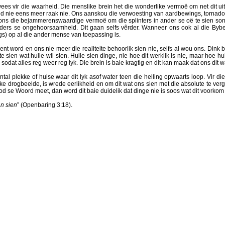
 vir die waarheid. Die menslike brein het die wonderlike vermoë om net dit uit t
 nie eens meer raak nie. Ons aanskou die verwoesting van aardbewings, tornadoes
ons die bejammerenswaardige vermoë om die splinters in ander se oë te sien son
nders se ongehoorsaamheid. Dit gaan selfs vêrder. Wanneer ons ook al die Bybel
gs) op al die ander mense van toepassing is.
nent word en ons nie meer die realiteite behoorlik sien nie, selfs al wou ons. Dink
e sien wat hulle wil sien. Hulle sien dinge, nie hoe dit werklik is nie, maar hoe hul
sodat alles reg weer reg lyk. Die brein is baie kragtig en dit kan maak dat ons dit 
antal plekke of huise waar dit lyk asof water teen die helling opwaarts loop. Vir die 
like drogbeelde, is wrede eerlikheid en om dit wat ons sien met die absolute te verg
God se Woord meet, dan word dit baie duidelik dat dinge nie is soos wat dit voorkom 
an sien
” (Openbaring 3:18).