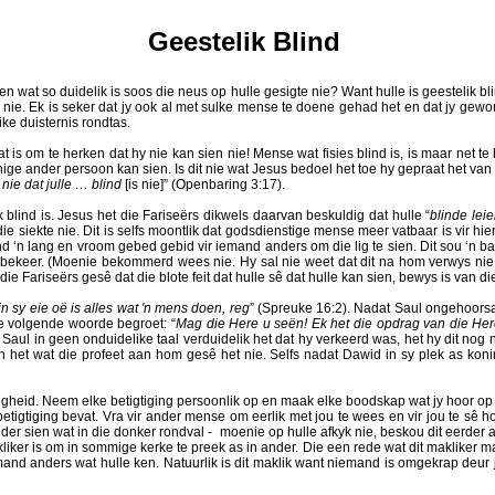
Geestelik Blind
wat so duidelik is soos die neus op hulle gesigte nie? Want hulle is geestelik blin
 nie. Ek is seker dat jy ook al met sulke mense te doene gehad het en dat jy gew
ike duisternis rondtas.
aat is om te herken dat hy nie kan sien nie! Mense wat fisies blind is, is maar net 
enige ander persoon kan sien. Is dit nie wat Jesus bedoel het toe hy gepraat het van
 nie dat julle … blind
[is nie]” (Openbaring 3:17).
k blind is. Jesus het die Fariseërs dikwels daarvan beskuldig dat hulle “
blinde lei
rdie siekte nie. Dit is selfs moontlik dat godsdienstige mense meer vatbaar is vir
‘n lang en vroom gebed gebid vir iemand anders om die lig te sien. Dit sou ‘n baie
bekeer. (Moenie bekommerd wees nie. Hy sal nie weet dat dit na hom verwys nie 
 die Fariseërs gesê dat die blote feit dat hulle sê dat hulle kan sien, bewys is van di
in sy eie oë is alles wat 'n mens doen, reg
” (Spreuke 16:2). Nadat Saul ongehoors
ie volgende woorde begroet: “
Mag die Here u seën! Ek het die opdrag van die Her
aul in geen onduidelike taal verduidelik het dat hy verkeerd was, het hy dit nog n
et wat die profeet aan hom gesê het nie. Selfs nadat Dawid in sy plek as konin
gheid. Neem elke betigtiging persoonlik op en maak elke boodskap wat jy hoor op 
etigtiging bevat. Vra vir ander mense om eerlik met jou te wees en vir jou te sê 
ander sien wat in die donker rondval - moenie op hulle afkyk nie, beskou dit eerde
kliker is om in sommige kerke te preek as in ander. Die een rede wat dit makliker 
and anders wat hulle ken. Natuurlik is dit maklik want niemand is omgekrap deur jo