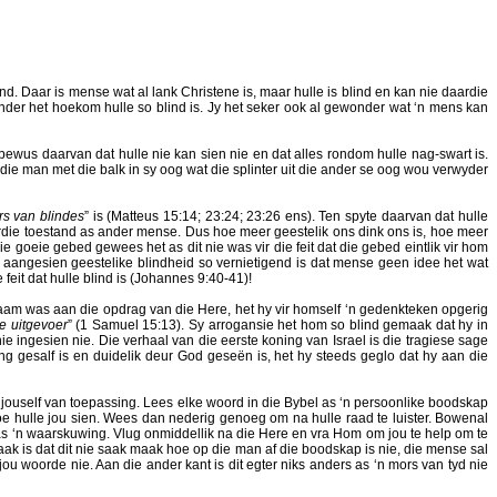
d. Daar is mense wat al lank Christene is, maar hulle is blind en kan nie daardie
onder het hoekom hulle so blind is. Jy het seker ook al gewonder wat ‘n mens kan
te bewus daarvan dat hulle nie kan sien nie en dat alles rondom hulle nag-swart is.
 die man met die balk in sy oog wat die splinter uit die ander se oog wou verwyder
ers van blindes
” is (Matteus 15:14; 23:24; 23:26 ens). Ten spyte daarvan dat hulle
 hierdie toestand as ander mense. Dus hoe meer geestelik ons dink ons is, hoe meer
 goeie gebed gewees het as dit nie was vir die feit dat die gebed eintlik vir hom
aangesien geestelike blindheid so vernietigend is dat mense geen idee het wat
e feit dat hulle blind is (Johannes 9:40-41)!
aam was aan die opdrag van die Here, het hy vir homself ‘n gedenkteken opgerig
e uitgevoer
” (1 Samuel 15:13). Sy arrogansie het hom so blind gemaak dat hy in
ie ingesien nie. Die verhaal van die eerste koning van Israel is die tragiese sage
g gesalf is en duidelik deur God geseën is, het hy steeds geglo dat hy aan die
jouself van toepassing. Lees elke woord in die Bybel as ‘n persoonlike boodskap
hoe hulle jou sien. Wees dan nederig genoeg om na hulle raad te luister. Bowenal
r as ‘n waarskuwing. Vlug onmiddellik na die Here en vra Hom om jou te help om te
maak is dat dit nie saak maak hoe op die man af die boodskap is nie, die mense sal
u woorde nie. Aan die ander kant is dit egter niks anders as ‘n mors van tyd nie