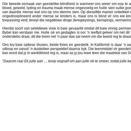
Die tweede oorsaak van geestelike blindheid is wanneer ons weier om oop te wees
bloed, geweld, lyding en trauma maak mense ongevoelig en hulle sien sulke goed
van daardie mense wat ons op ons skerms sien. Op dieselfde manier ontwikkel 
ongedissiplineerd ander mense se kinders is, maar ons is blind vir ons eie ki
toepassing vind, terwyl die negatiewe dinge (teregwysings, berispings, vermanin
Hierdie soort van selektiewe visie is baie gevaarlik omdat dit baie vinnig perma
Bybel kan verstaan nie. Hulle oë en gedagtes is oor ‘n leeftyd geleer om net dit t
onderstebo draai, dit die brein net ‘n paar dae sal neem om die beeld reg te draai 
Ons kry baie optiese illusies, beide fisies en geestelik. In Kalifornië is daar ‘n a
uitloop en vanuit ‘n duideliker perspektief daarna kyk. Die teenmiddel vir geeste
kan word dat jy in werklikheid reg is, maar as jy jou lewe teen die maatstok van 
“
Daarom raai Ek julle aan … koop oogsalf om aan julle oë te smeer, sodat julle k