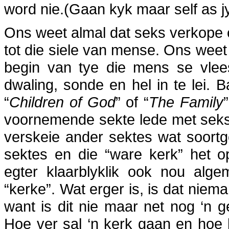
word nie.(Gaan kyk maar self as jy
Ons weet almal dat seks verkope o
tot die siele van mense. Ons weet 
begin van tye die mens se vlee
dwaling, sonde en hel in te lei.
“
Children of God
” of “
The Family
voornemende sekte lede met seks 
verskeie ander sektes wat soort
sektes en die “ware kerk” het o
egter klaarblyklik ook nou alge
“kerke”. Wat erger is, is dat niem
want is dit nie maar net nog ‘n g
Hoe ver sal ‘n kerk gaan en hoe la