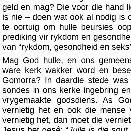
geld en mag? Die voor die hand l
is nie – doen wat ook al nodig is 
te oortuig om hulle beursies oo
prediking vir rykdom en gesondheid
van “rykdom, gesondheid en seks”
Mag God hulle, en ons gemeen
ware kerk wakker word en bese
Gomorra? In daardie stede was d
sondes in ons kerke ingebring e
vrygemaakte godsdiens. As Go
vernietig het en ook die mense
vernietig het, dan moet die vernie
Jesus het gesê: “
Julle is die sout