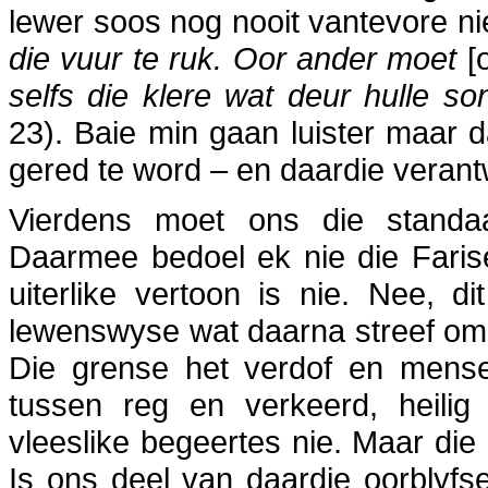
lewer soos nog nooit vantevore ni
die vuur te ruk. Oor ander moet
[
selfs die klere wat deur hulle s
23). Baie min gaan luister maar d
gered te word – en daardie verant
Vierdens moet ons die standa
Daarmee bedoel ek nie die Faris
uiterlike vertoon is nie. Nee, d
lewenswyse wat daarna streef om 
Die grense het verdof en mense
tussen reg en verkeerd, heilig 
vleeslike begeertes nie. Maar die 
Is ons deel van daardie oorblyfs