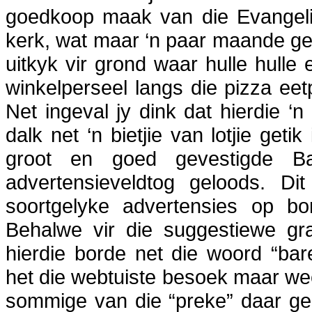
goedkoop maak van die Evangelie
kerk, wat maar ‘n paar maande gel
uitkyk vir grond waar hulle hulle ei
winkelperseel langs die pizza eet
Net ingeval jy dink dat hierdie ‘
dalk net ‘n bietjie van lotjie geti
groot en goed gevestigde Ba
advertensieveldtog geloods. Di
soortgelyke advertensies op b
Behalwe vir die suggestiewe gra
hierdie borde net die woord “ba
het die webtuiste besoek maar ween
sommige van die “preke” daar gel