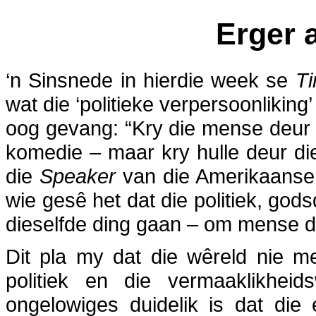
Erger
‘n Sinsnede in hierdie week se
T
wat die ‘politieke verpersoonlikin
oog gevang: “Kry die mense deur
komedie – maar kry hulle deur die
die
Speaker
van die Amerikaanse 
wie gesê het dat die politiek, god
dieselfde ding gaan – om mense de
Dit pla my dat die wêreld nie me
politiek en die vermaaklikheid
ongelowiges duidelik is dat di