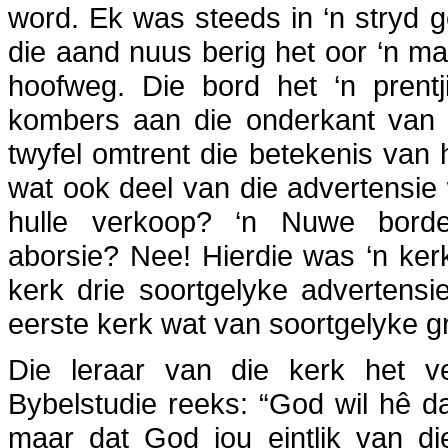
word. Ek was steeds in ‘n stryd g
die aand nuus berig het oor ‘n ma
hoofweg. Die bord het ‘n prent
kombers aan die onderkant van 
twyfel omtrent die betekenis van h
wat ook deel van die advertensie
hulle verkoop? ‘n Nuwe bordee
aborsie? Nee! Hierdie was ‘n kerk
kerk drie soortgelyke advertensi
eerste kerk wat van soortgelyke gr
Die leraar van die kerk het ve
Bybelstudie reeks: “God wil hê d
maar dat God jou eintlik van di